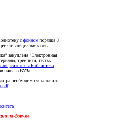
иблиотеку с
фондом
порядка 8
цензии специальностям.
ика" закуплена "Электронная
ериалы, тренинги, тесты.
ниверситетская Библиотека
ов нашего ВУЗа.
мотра необходимо установить
 pdf
.
рситета
ции на форуме