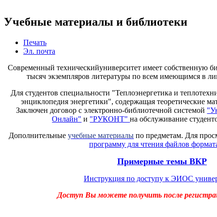
Учебные материалы и библиотеки
Печать
Эл. почта
Современный техническийуниверситет имеет собственную б
тысяч экземпляров литературы по всем имеющимся в ли
Для студентов специальности "Теплоэнергетика и теплотехн
энциклопедия энергетики", содержащая теоретические мат
Заключен договор с электронно-библиотечной системой
"У
Онлайн"
и
"РУКОНТ"
на обслуживание студент
Дополнительные
учебные материалы
по предметам. Для прос
программу для чтения файлов формата
Примерные темы ВКР
Инструкция по доступу к ЭИОС униве
Доступ Вы можете получить после регистра